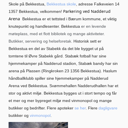
Skole på Bekkestua,
Bekkestua skole
, adresse Falkeveien 14
Parkering ved Nadderud
1357 Bekkestua, velkommen!
Arena
Bekkestua er et tettsted i Bærum kommune, et viktig
knutepunkt og handlesenter. Bekkestua
er en levende
møteplass, med et flott bibliotek og mange aktiviteter.
Butikker, servering og helseforetak.
Historisk sett er
Bekkestua en del av Stabekk da det ble bygget ut på
tomtene til Øvre Stabekk gård. Stabæk fotball har sine
hjemmekamper på Nadderud stadion, Stabæk bandy har sin
arena på Plassen (Ringkroken 23 1356 Bekkestua). Haslum
håndballklubb spiller sine hjemmekamper på Nadderud
Arena ved Bekkestua. Svømmehallen Nadderudhallen har et
stor og aktivt miljø. Bekkestua bygges ut i stort tempo og får
et mer og mer bypreget miljø med vinmonopol og mange
butikker og bedrifter. Flere apoteker
se her
. Flere
dagligvare
butikker og
vinmonopol
.