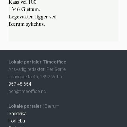
Kaas vei 100
1346 Gjettum.
Legevakten ligger ved
Bærum sykehus.
Lokale portaler Timeoffice
Ansvarlig redaktør: Per Sørlie
Leangbukta 46, 1392 Vettre
957 48 654
per@timeoffice.no
Lokale portaler
i Bærum
Sandvika
Fornebu