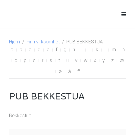
Hjem
Finn virksomhet
PUB BEKKESTUA
a
b
c
d
e
f
g
h
i
j
k
l
m
n
o
p
q
r
s
t
u
v
w
x
y
z
æ
ø
å
#
PUB BEKKESTUA
Bekkestua