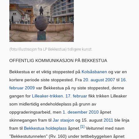
(foto/illustrasjon fra LP Bekkestua) tidligere kunst.
OFFENTLIG KOMMUNIKASJON PÅ BEKKESTUA
Bekkestua er et viktig stoppested på
Kolsåsbanen
og var en
kortere periode siste stoppested. Fra
20. august
2007
til
16.
februar
2009
var Bekkestua på ny siste stoppested, denne
gangen for
Lilleaker-trikken
.
17. februar
fikk trikken Lilleaker
som midlertidig endeholdeplass på grunn av
oppgraderingsarbeid, men
1. desember
2010
åpnet
skinnegangen fram til
Jar stasjon
og 15. august
2011
ble linja
[1]
fram til
Bekkestua holdeplass
åpnet.
Veitunnel med navn
"Bekkestutunnelen" (Rv. 160) under tettbebyggelsen åpnet