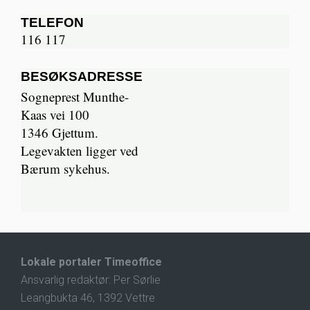
TELEFON
116 117
BESØKSADRESSE
Sogneprest Munthe-
Kaas vei 100
1346 Gjettum.
Legevakten ligger ved
Bærum sykehus.
Lokale portaler Timeoffice
Ansvarlig redaktør: Per Sørlie
Leangbukta 46, 1392 Vettre