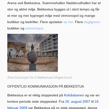
Arena ved Bekkestua. Svømmehallen Nadderudhallen har et
stor og aktivt miljø. Bekkestua bygges ut i stort tempo og får
et mer og mer bypreget miljø med vinmonopol og mange
butikker og bedrifter. Flere apoteker
se her
. Flere
dagligvare
butikker og
vinmonopol
.
(foto/illustrasjon fra LP Bekkestua) tidligere kunst.
OFFENTLIG KOMMUNIKASJON PÅ BEKKESTUA
Bekkestua er et viktig stoppested på
Kolsåsbanen
og var en
kortere periode siste stoppested. Fra
20. august
2007
til
16.
februar
2009
var Bekkestua på ny siste stoppested, denne