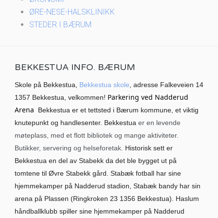
ØRE-NESE-HALSKLINIKK
STEDER I BÆRUM
BEKKESTUA INFO. BÆRUM
Skole på Bekkestua,
Bekkestua skole
, adresse Falkeveien 14
Parkering ved Nadderud
1357 Bekkestua, velkommen!
Arena
Bekkestua er et tettsted i Bærum kommune, et viktig
knutepunkt og handlesenter. Bekkestua
er en levende
møteplass, med et flott bibliotek og mange aktiviteter.
Butikker, servering og helseforetak.
Historisk sett er
Bekkestua en del av Stabekk da det ble bygget ut på
tomtene til Øvre Stabekk gård. Stabæk fotball har sine
hjemmekamper på Nadderud stadion, Stabæk bandy har sin
arena på Plassen (Ringkroken 23 1356 Bekkestua). Haslum
håndballklubb spiller sine hjemmekamper på Nadderud