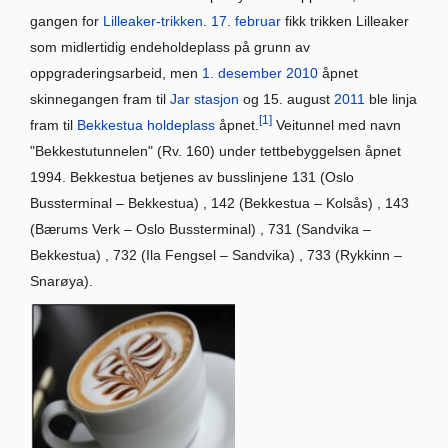
gangen for
Lilleaker-trikken
.
17. februar
fikk trikken Lilleaker
som midlertidig endeholdeplass på grunn av
oppgraderingsarbeid, men
1. desember
2010
åpnet
skinnegangen fram til
Jar stasjon
og 15. august
2011
ble linja
[1]
fram til
Bekkestua holdeplass
åpnet.
Veitunnel med navn
"Bekkestutunnelen" (Rv. 160) under tettbebyggelsen åpnet
1994. Bekkestua betjenes av busslinjene 131 (Oslo
Bussterminal – Bekkestua) , 142 (Bekkestua – Kolsås) , 143
(Bærums Verk – Oslo Bussterminal) , 731 (Sandvika –
Bekkestua) , 732 (Ila Fengsel – Sandvika) , 733 (Rykkinn –
Snarøya).