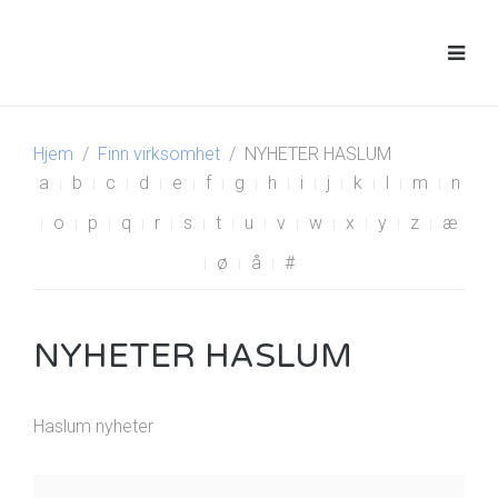
Hjem
Finn virksomhet
NYHETER HASLUM
a
b
c
d
e
f
g
h
i
j
k
l
m
n
o
p
q
r
s
t
u
v
w
x
y
z
æ
ø
å
#
NYHETER HASLUM
Haslum nyheter