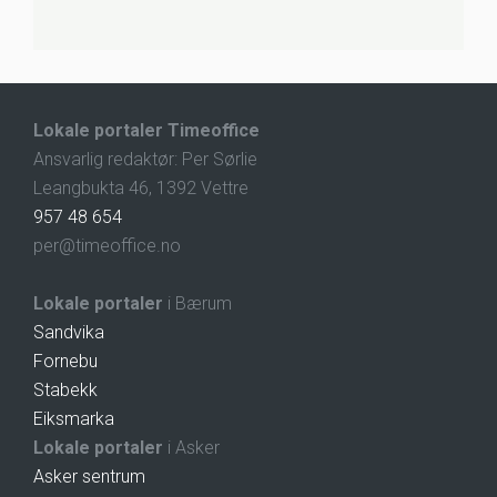
Lokale portaler Timeoffice
Ansvarlig redaktør: Per Sørlie
Leangbukta 46, 1392 Vettre
957 48 654
per@timeoffice.no
Lokale portaler
i Bærum
Sandvika
Fornebu
Stabekk
Eiksmarka
Lokale portaler
i Asker
Asker sentrum