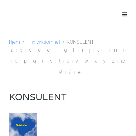
Hjem
Finn virksomhet
KONSULENT
a
b
c
d
e
f
g
h
i
j
k
l
m
n
o
p
q
r
s
t
u
v
w
x
y
z
æ
ø
å
#
KONSULENT