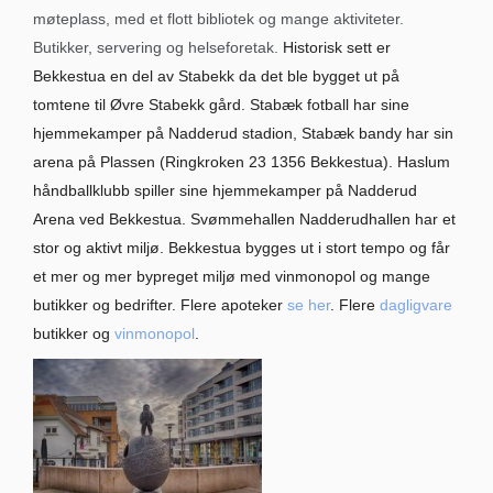
møteplass, med et flott bibliotek og mange aktiviteter.
Butikker, servering og helseforetak.
Historisk sett er
Bekkestua en del av Stabekk da det ble bygget ut på
tomtene til Øvre Stabekk gård. Stabæk fotball har sine
hjemmekamper på Nadderud stadion, Stabæk bandy har sin
arena på Plassen (Ringkroken 23 1356 Bekkestua). Haslum
håndballklubb spiller sine hjemmekamper på Nadderud
Arena ved Bekkestua. Svømmehallen Nadderudhallen har et
stor og aktivt miljø. Bekkestua bygges ut i stort tempo og får
et mer og mer bypreget miljø med vinmonopol og mange
butikker og bedrifter. Flere apoteker
se her
. Flere
dagligvare
butikker og
vinmonopol
.