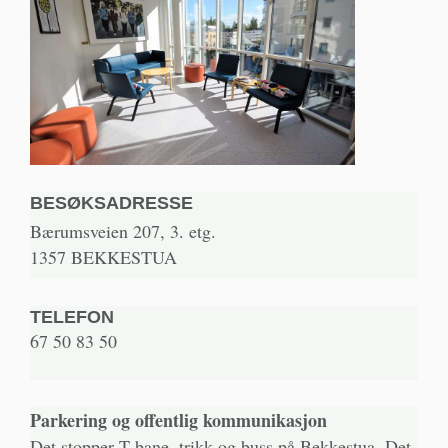
BESØKSADRESSE
Bærumsveien 207, 3. etg.
1357 BEKKESTUA
TELEFON
67 50 83 50
Parkering og offentlig kommunikasjon
Det stopper T-bane, trikk og buss på Bekkestua. Det