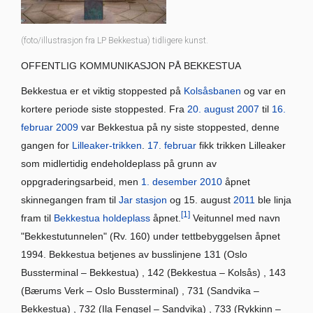
(foto/illustrasjon fra LP Bekkestua) tidligere kunst.
OFFENTLIG KOMMUNIKASJON PÅ BEKKESTUA
Bekkestua er et viktig stoppested på
Kolsåsbanen
og var en
kortere periode siste stoppested. Fra
20. august
2007
til
16.
februar
2009
var Bekkestua på ny siste stoppested, denne
gangen for
Lilleaker-trikken
.
17. februar
fikk trikken Lilleaker
som midlertidig endeholdeplass på grunn av
oppgraderingsarbeid, men
1. desember
2010
åpnet
skinnegangen fram til
Jar stasjon
og 15. august
2011
ble linja
[1]
fram til
Bekkestua holdeplass
åpnet.
Veitunnel med navn
"Bekkestutunnelen" (Rv. 160) under tettbebyggelsen åpnet
1994. Bekkestua betjenes av busslinjene 131 (Oslo
Bussterminal – Bekkestua) , 142 (Bekkestua – Kolsås) , 143
(Bærums Verk – Oslo Bussterminal) , 731 (Sandvika –
Bekkestua) , 732 (Ila Fengsel – Sandvika) , 733 (Rykkinn –