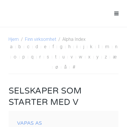
Hjem
Finn virksomhet
Alpha Index
a
b
c
d
e
f
g
h
i
j
k
l
m
n
o
p
q
r
s
t
u
v
w
x
y
z
æ
ø
å
#
SELSKAPER SOM
STARTER MED V
VAPAS AS