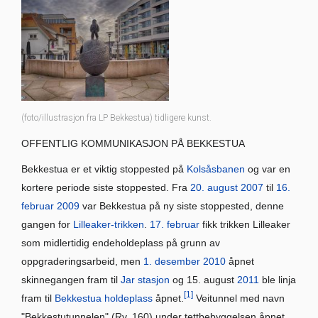
(foto/illustrasjon fra LP Bekkestua) tidligere kunst.
OFFENTLIG KOMMUNIKASJON PÅ BEKKESTUA
Bekkestua er et viktig stoppested på
Kolsåsbanen
og var en
kortere periode siste stoppested. Fra
20. august
2007
til
16.
februar
2009
var Bekkestua på ny siste stoppested, denne
gangen for
Lilleaker-trikken
.
17. februar
fikk trikken Lilleaker
som midlertidig endeholdeplass på grunn av
oppgraderingsarbeid, men
1. desember
2010
åpnet
skinnegangen fram til
Jar stasjon
og 15. august
2011
ble linja
[1]
fram til
Bekkestua holdeplass
åpnet.
Veitunnel med navn
"Bekkestutunnelen" (Rv. 160) under tettbebyggelsen åpnet