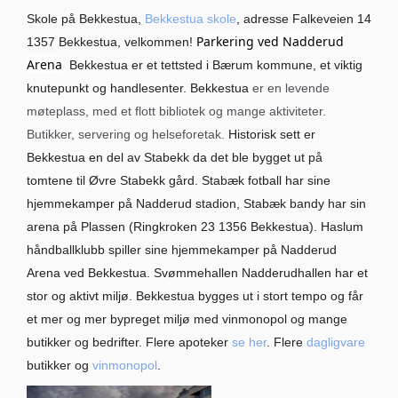
Skole på Bekkestua,
Bekkestua skole
, adresse Falkeveien 14
Parkering ved Nadderud
1357 Bekkestua, velkommen!
Arena
Bekkestua er et tettsted i Bærum kommune, et viktig
knutepunkt og handlesenter. Bekkestua
er en levende
møteplass, med et flott bibliotek og mange aktiviteter.
Butikker, servering og helseforetak.
Historisk sett er
Bekkestua en del av Stabekk da det ble bygget ut på
tomtene til Øvre Stabekk gård. Stabæk fotball har sine
hjemmekamper på Nadderud stadion, Stabæk bandy har sin
arena på Plassen (Ringkroken 23 1356 Bekkestua). Haslum
håndballklubb spiller sine hjemmekamper på Nadderud
Arena ved Bekkestua. Svømmehallen Nadderudhallen har et
stor og aktivt miljø. Bekkestua bygges ut i stort tempo og får
et mer og mer bypreget miljø med vinmonopol og mange
butikker og bedrifter. Flere apoteker
se her
. Flere
dagligvare
butikker og
vinmonopol
.