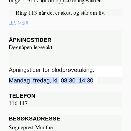
ringe 116117 før du oppsøker legevakten.
Ring 113 når det er akutt og står om liv.​
LES MER!
ÅPNINGSTIDER
Døgnåpen legevakt
Åpningstider for blodprøvetaking:
Mandag–fredag, kl.
08:30–14:30
.
TELEFON
116 117
BESØKSADRESSE
Sogneprest Munthe-