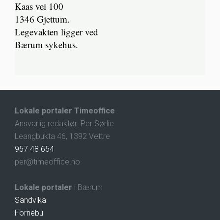
Kaas vei 100
1346 Gjettum.
Legevakten ligger ved
Bærum sykehus.
Lokale portaler Timeoffice
Ansvarlig redaktør: Per Sørlie
Leangbukta 46, 1392 Vettre
957 48 654
per@timeoffice.no
Lokale portaler
i Bærum
Sandvika
Fornebu