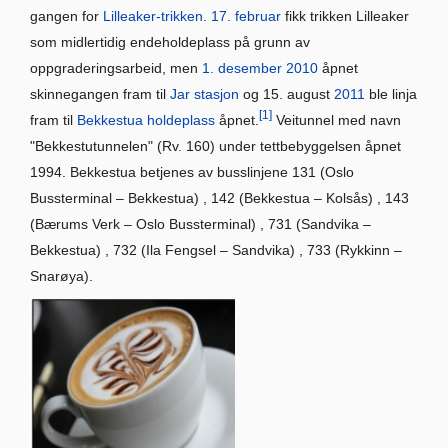
gangen for
Lilleaker-trikken
.
17. februar
fikk trikken Lilleaker
som midlertidig endeholdeplass på grunn av
oppgraderingsarbeid, men
1. desember
2010
åpnet
skinnegangen fram til
Jar stasjon
og 15. august
2011
ble linja
[1]
fram til
Bekkestua holdeplass
åpnet.
Veitunnel med navn
"Bekkestutunnelen" (Rv. 160) under tettbebyggelsen åpnet
1994. Bekkestua betjenes av busslinjene 131 (Oslo
Bussterminal – Bekkestua) , 142 (Bekkestua – Kolsås) , 143
(Bærums Verk – Oslo Bussterminal) , 731 (Sandvika –
Bekkestua) , 732 (Ila Fengsel – Sandvika) , 733 (Rykkinn –
Snarøya).