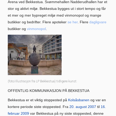
Arena ved Bekkestua. Svømmehallen Nadderudhallen har et
stor og aktivt miljø. Bekkestua bygges ut i stort tempo og får
et mer og mer bypreget miljø med vinmonopol og mange
butikker og bedrifter. Flere apoteker
se her
. Flere
dagligvare
butikker og
vinmonopol
.
(foto/illustrasjon fra LP Bekkestua) tidligere kunst.
OFFENTLIG KOMMUNIKASJON PÅ BEKKESTUA
Bekkestua er et viktig stoppested på
Kolsåsbanen
og var en
kortere periode siste stoppested. Fra
20. august
2007
til
16.
februar
2009
var Bekkestua på ny siste stoppested, denne