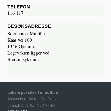
TELEFON
116 117
BESØKSADRESSE
Sogneprest Munthe-
Kaas vei 100
1346 Gjettum.
Legevakten ligger ved
Bærum sykehus.
Lokale portaler Timeoffice
Ansvarlig redaktør: Per Sørlie
Leangbukta 46, 1392 Vettre