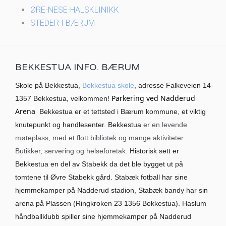
ØRE-NESE-HALSKLINIKK
STEDER I BÆRUM
BEKKESTUA INFO. BÆRUM
Skole på Bekkestua,
Bekkestua skole
, adresse Falkeveien 14
Parkering ved Nadderud
1357 Bekkestua, velkommen!
Arena
Bekkestua er et tettsted i Bærum kommune, et viktig
knutepunkt og handlesenter. Bekkestua
er en levende
møteplass, med et flott bibliotek og mange aktiviteter.
Butikker, servering og helseforetak.
Historisk sett er
Bekkestua en del av Stabekk da det ble bygget ut på
tomtene til Øvre Stabekk gård. Stabæk fotball har sine
hjemmekamper på Nadderud stadion, Stabæk bandy har sin
arena på Plassen (Ringkroken 23 1356 Bekkestua). Haslum
håndballklubb spiller sine hjemmekamper på Nadderud