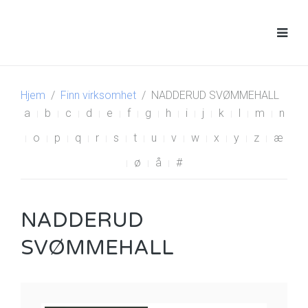
Hjem
Finn virksomhet
NADDERUD SVØMMEHALL
a
b
c
d
e
f
g
h
i
j
k
l
m
n
o
p
q
r
s
t
u
v
w
x
y
z
æ
ø
å
#
NADDERUD
SVØMMEHALL