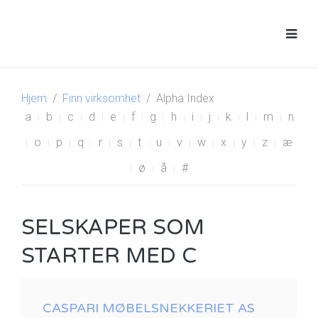
Hjem
Finn virksomhet
Alpha Index
a
b
c
d
e
f
g
h
i
j
k
l
m
n
o
p
q
r
s
t
u
v
w
x
y
z
æ
ø
å
#
SELSKAPER SOM
STARTER MED C
CASPARI MØBELSNEKKERIET AS