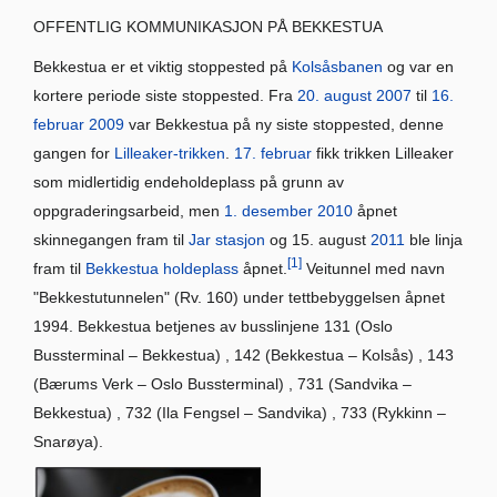
OFFENTLIG KOMMUNIKASJON PÅ BEKKESTUA
Bekkestua er et viktig stoppested på
Kolsåsbanen
og var en
kortere periode siste stoppested. Fra
20. august
2007
til
16.
februar
2009
var Bekkestua på ny siste stoppested, denne
gangen for
Lilleaker-trikken
.
17. februar
fikk trikken Lilleaker
som midlertidig endeholdeplass på grunn av
oppgraderingsarbeid, men
1. desember
2010
åpnet
skinnegangen fram til
Jar stasjon
og 15. august
2011
ble linja
[1]
fram til
Bekkestua holdeplass
åpnet.
Veitunnel med navn
"Bekkestutunnelen" (Rv. 160) under tettbebyggelsen åpnet
1994. Bekkestua betjenes av busslinjene 131 (Oslo
Bussterminal – Bekkestua) , 142 (Bekkestua – Kolsås) , 143
(Bærums Verk – Oslo Bussterminal) , 731 (Sandvika –
Bekkestua) , 732 (Ila Fengsel – Sandvika) , 733 (Rykkinn –
Snarøya).