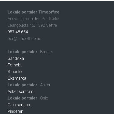
Lokale portaler Timeoffice
Ansvarlig redaktør: Per Sørlie
Leangbukta 46, 1392 Vettre
957 48 654
per@timeoffice.no
Lokale portaler
i Bærum
Sandvika
Fornebu
Stabekk
Eiksmarka
Lokale portaler
i Asker
Asker sentrum
Lokale portaler
i Oslo
Oslo sentrum
Vinderen