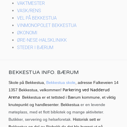
VAKTMESTER
VASK/RENS
VEL PÅ BEKKESTUA
VINMONOPOLET BEKKESTUA
ØKONOMI
ØRE-NESE-HALSKLINIKK
STEDER I BÆRUM
BEKKESTUA INFO. BÆRUM
Skole på Bekkestua,
Bekkestua skole
, adresse Falkeveien 14
Parkering ved Nadderud
1357 Bekkestua, velkommen!
Arena
Bekkestua er et tettsted i Bærum kommune, et viktig
knutepunkt og handlesenter. Bekkestua
er en levende
møteplass, med et flott bibliotek og mange aktiviteter.
Butikker, servering og helseforetak.
Historisk sett er
Bekkestua en del av Stabekk da det ble bygget ut på