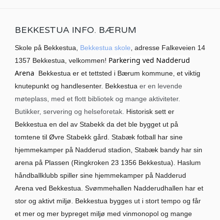
BEKKESTUA INFO. BÆRUM
Skole på Bekkestua,
Bekkestua skole
, adresse Falkeveien 14
Parkering ved Nadderud
1357 Bekkestua, velkommen!
Arena
Bekkestua er et tettsted i Bærum kommune, et viktig
knutepunkt og handlesenter. Bekkestua
er en levende
møteplass, med et flott bibliotek og mange aktiviteter.
Butikker, servering og helseforetak.
Historisk sett er
Bekkestua en del av Stabekk da det ble bygget ut på
tomtene til Øvre Stabekk gård. Stabæk fotball har sine
hjemmekamper på Nadderud stadion, Stabæk bandy har sin
arena på Plassen (Ringkroken 23 1356 Bekkestua). Haslum
håndballklubb spiller sine hjemmekamper på Nadderud
Arena ved Bekkestua. Svømmehallen Nadderudhallen har et
stor og aktivt miljø. Bekkestua bygges ut i stort tempo og får
et mer og mer bypreget miljø med vinmonopol og mange