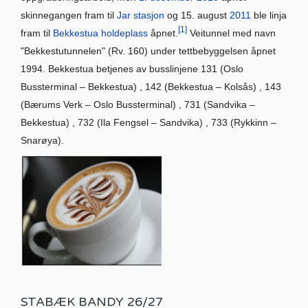
skinnegangen fram til
Jar stasjon
og 15. august
2011
ble linja
[1]
fram til
Bekkestua holdeplass
åpnet.
Veitunnel med navn
"Bekkestutunnelen" (Rv. 160) under tettbebyggelsen åpnet
1994. Bekkestua betjenes av busslinjene 131 (Oslo
Bussterminal – Bekkestua) , 142 (Bekkestua – Kolsås) , 143
(Bærums Verk – Oslo Bussterminal) , 731 (Sandvika –
Bekkestua) , 732 (Ila Fengsel – Sandvika) , 733 (Rykkinn –
Snarøya).
STABÆK BANDY 26/27