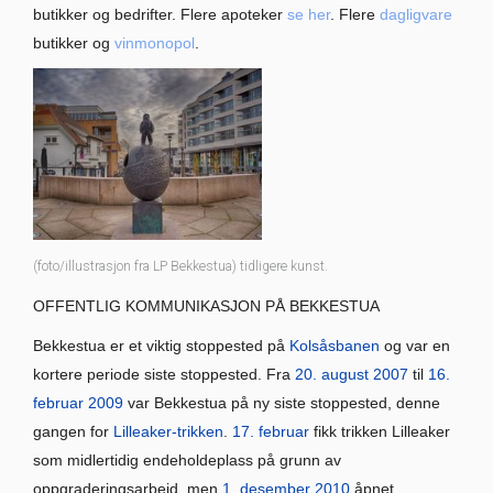
butikker og bedrifter. Flere apoteker
se her
. Flere
dagligvare
butikker og
vinmonopol
.
(foto/illustrasjon fra LP Bekkestua) tidligere kunst.
OFFENTLIG KOMMUNIKASJON PÅ BEKKESTUA
Bekkestua er et viktig stoppested på
Kolsåsbanen
og var en
kortere periode siste stoppested. Fra
20. august
2007
til
16.
februar
2009
var Bekkestua på ny siste stoppested, denne
gangen for
Lilleaker-trikken
.
17. februar
fikk trikken Lilleaker
som midlertidig endeholdeplass på grunn av
oppgraderingsarbeid, men
1. desember
2010
åpnet