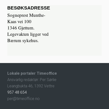
BESØKSADRESSE
Sogneprest Munthe-
Kaas vei 100
1346 Gjettum.
Legevakten ligger ved
Bærum sykehus.
Lokale portaler Timeoffice
Ansvarlig redaktør: Per Sørlie
Leangbukta 46, 1392 Vettre
957 48 654
per@timeoffice.no