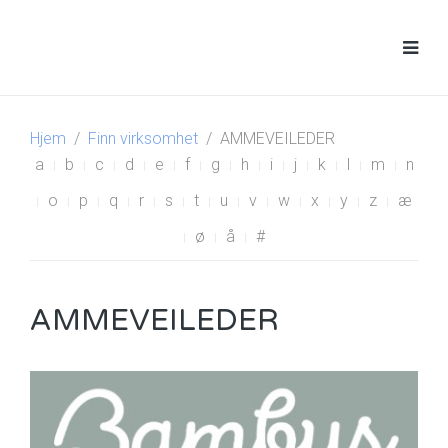
Hjem
Finn virksomhet
AMMEVEILEDER
a
b
c
d
e
f
g
h
i
j
k
l
m
n
o
p
q
r
s
t
u
v
w
x
y
z
æ
ø
å
#
AMMEVEILEDER